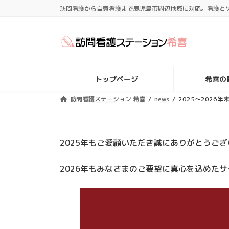
コ
ナ
訪問看護から自費看護まで鹿児島市周辺地域に対応。看護と
ン
ビ
テ
ゲ
ン
ー
ツ
シ
へ
ョ
ス
ン
トップページ
希喜の
キ
に
ッ
移
訪問看護ステーション 希喜
news
2025～2026
プ
動
2025年もご愛顧いただき誠にありがとうご
2026年もみなさまのご要望に真心を込めた