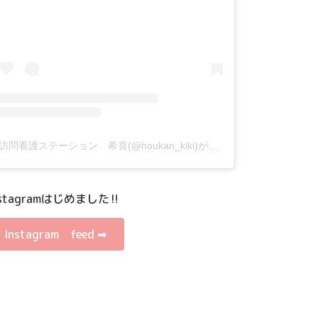
訪問看護ステーション 希喜(@houkan_kiki)がシェアした投稿
nstagramはじめました‼
Instagram feed ➡