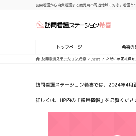
コ
ナ
訪問看護から自費看護まで鹿児島市周辺地域に対応。看護と
ン
ビ
テ
ゲ
ン
ー
ツ
シ
へ
ョ
ス
ン
トップページ
希喜の
キ
に
ッ
移
訪問看護ステーション 希喜
news
ただいま正社員を
プ
動
訪問看護ステーション希喜では、2024年4
詳しくは、HP内の「採用情報」をご覧くださ