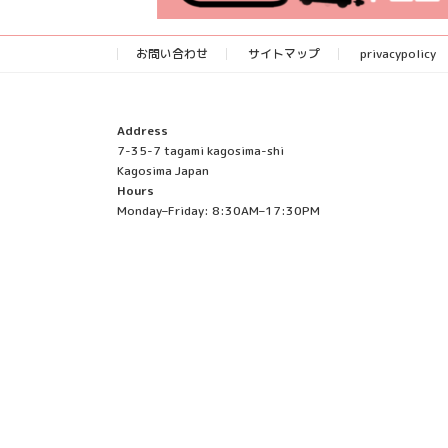
お問い合わせ
サイトマップ
privacypolicy
Address
7-35-7 tagami kagosima-shi
Kagosima Japan
Hours
Monday–Friday: 8:30AM–17:30PM